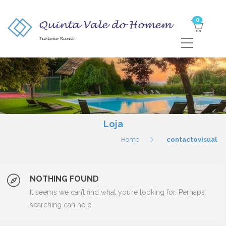
0
Loja
Home
contactovisual
NOTHING FOUND
It seems we can’t find what you’re looking for. Perhaps
Categorias
searching can help.