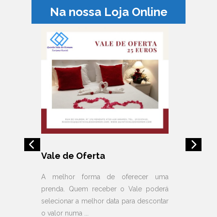
Na nossa Loja Online
Vale de Oferta
Vale
 uma
A melhor forma de oferecer uma
A mel
derá
prenda. Quem receber o Vale poderá
prend
ontar
selecionar a melhor data para descontar
seleci
o valor numa ...
o valor