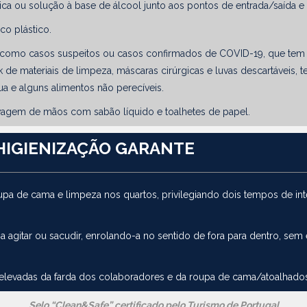
ca ou solução à base de álcool junto aos pontos de entrada/saída e 
co plástico.
 como casos suspeitos ou casos confirmados de COVID-19, que tem ve
ck de materiais de limpeza, máscaras cirúrgicas e luvas descartáveis
ua e alguns alimentos não perecíveis.
lavagem de mãos com sabão líquido e toalhetes de papel.
HIGIENIZAÇÃO GARANTE
roupa de cama e limpeza nos quartos, privilegiando dois tempos de 
 agitar ou sacudir, enrolando-a no sentido de fora para dentro, sem
elevadas da farda dos colaboradores e da roupa de cama/atoalhados
Selo “Clean&Safe” certificado pelo Turismo de Portugal