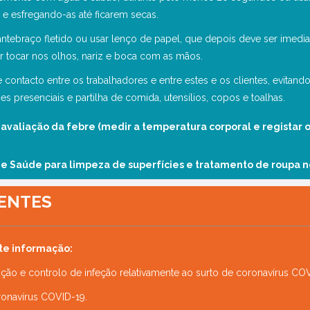
 e esfregando-as até ficarem secas.
o antebraço fletido ou usar lenço de papel, que depois deve ser imed
tar tocar nos olhos, nariz e boca com as mãos.
e contacto entre os trabalhadores e entre estes e os clientes, evitan
es presenciais e partilha de comida, utensílios, copos e toalhas.
 avaliação da febre (medir a temperatura corporal e regis
tar 
de Saúde para limpeza de superfícies e tratamento de
roupa n
IENTES
nte informação:
ão e controlo de infeção relativamente ao surto de coronavírus COV
oronavírus COVID-19.