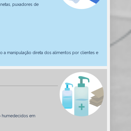
çanetas, puxadores de
mo a manipulação direta dos alimentos por clientes e
ico humedecidos em