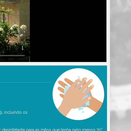
, incluindo os
 desinfetante para as mãos que tenha pelo menos 70°