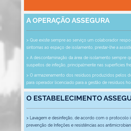
A OPERAÇÃO ASSEGURA
> Que existe sempre ao serviço um colaborador respo
sintomas ao espaço de isolamento, prestar-lhe a assistê
> A descontaminação da área de isolamento sempre que
suspeitos de infeção, principalmente nas superfícies
> O armazenamento dos resíduos produzidos pelos doe
para operador licenciado para a gestão de resíduos ho
O ESTABELECIMENTO ASSEG
> Lavagem e desinfeção, de acordo com o protocolo int
prevenção de Infeções e resistências aos antimicrobian