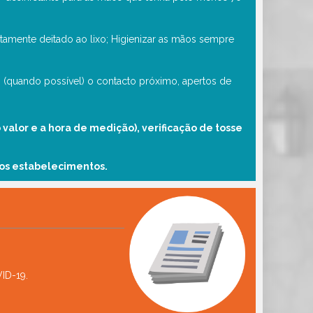
iatamente deitado ao lixo; Higienizar as mãos sempre
do (quando possível) o contacto próximo, apertos de
o valor e a hora de medição), verificação de tosse
os estabelecimentos.
ID-19.