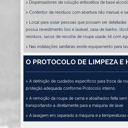
> Dispensadores de solução antissética de base alcoóli
> Contentor de resíduos com abertura não manual e sa
> Local para isolar pessoas que possam ser detetadas
possui revestimento liso e lavável, casa de banho, sto
resíduos, sacos de recolha de roupa usada, kit com ág
> Nas instalações sanitárias existe equipamento para 
O PROTOCOLO DE LIMPEZA E 
> A definição de cuidados específicos para troca da 
proteção adequada conforme Protocolo interno.
> A remoção da roupa de cama e atoalhados feita sem a
transportando-a diretamente para a máquina de lavar.
> A lavagem em separado à máquina e a temperaturas 