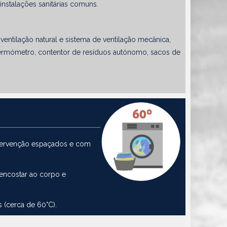
instalações sanitárias comuns.
ntilação natural e sistema de ventilação mecânica,
, termómetro, contentor de resíduos autónomo, sacos de
intervenção espaçados e com
 encostar ao corpo e
 (cerca de 60°C).