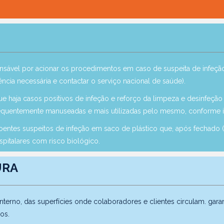
nsável por acionar os procedimentos em caso de suspeita de infeç
ncia necessária e contactar o serviço nacional de saúde).
 haja casos positivos de infeção e reforço da limpeza e desinfeçã
 frequentemente manuseadas e mais utilizadas pelo mesmo, conforme
ntes suspeitos de infeção em saco de plástico que, após fechado (
spitalares com risco biológico.
URA
erno, das superfícies onde colaboradores e clientes circulam. garan
os.