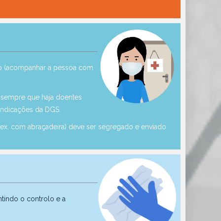
ão (acompanhar a pessoa com
o sempre que haja doentes
 indicações da DGS.
ex. com abraçadeira) deve ser segregado e enviado
tindo o controlo e a