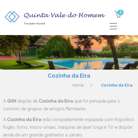
0
Cozinha da Eira
Home
Cozinha da Eira
A
QVH
dispõe da
Cozinha da Eira
que foi pensada para o
convívio de grupos de amigos/familiares.
A
Cozinha da Eira
está completamente equipada com frigorífico,
fogão, forno, micro-ondas, máquina de lavar loiça e TV e dispõe
ainda de um grande grelhador a carvão.