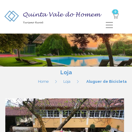
0
Loja
Home
Loja
Aluguer de Bicicleta