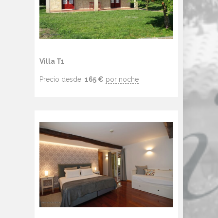
Villa T1
Precio desde:
165
€
por noche