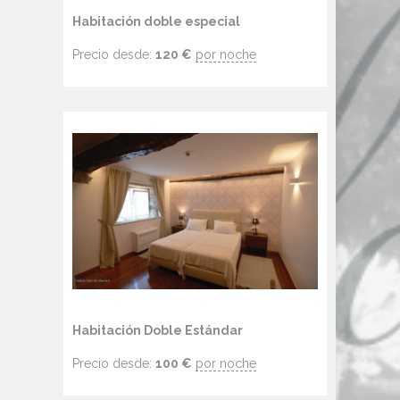
Habitación doble especial
Precio desde:
120
€
por noche
Habitación Doble Estándar
Precio desde:
100
€
por noche