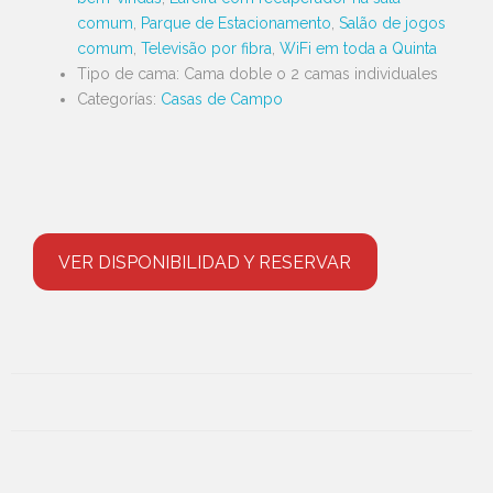
comum
,
Parque de Estacionamento
,
Salão de jogos
comum
,
Televisão por fibra
,
WiFi em toda a Quinta
Tipo de cama:
Cama doble o 2 camas individuales
Categorías:
Casas de Campo
VER DISPONIBILIDAD Y RESERVAR