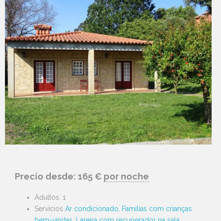
Precio desde:
165
€
por noche
Adultos:
1
Servicios
Ar condicionado
,
Famílias com crianças
bem-vindas
,
Lareira com recuperador na sala