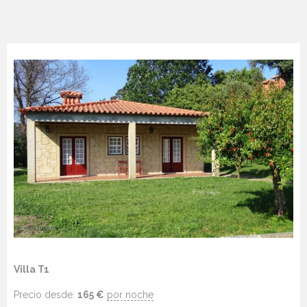
Villa T1
Precio desde:
165
€
por noche