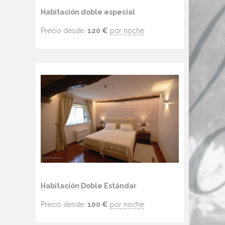
Habitación doble especial
Precio desde:
120
€
por noche
Habitación Doble Estándar
Precio desde:
100
€
por noche