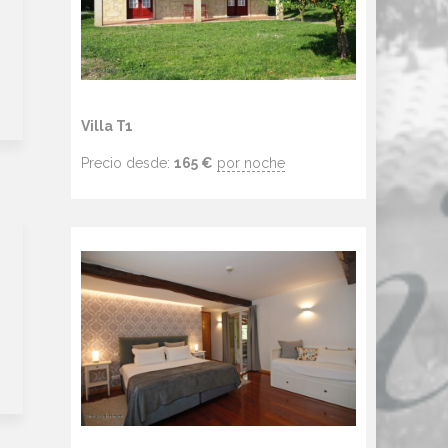
Villa T1
Precio desde:
165
€
por noche