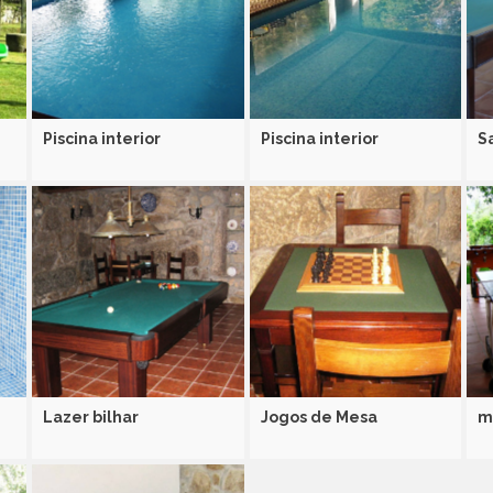
Piscina interior
Piscina interior
S
Lazer bilhar
Jogos de Mesa
m