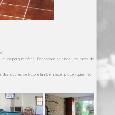
o).
al e um parque infantil. Encontram-se ainda uma mesa de
a das árvores de fruto e também fazer piqueniques. No