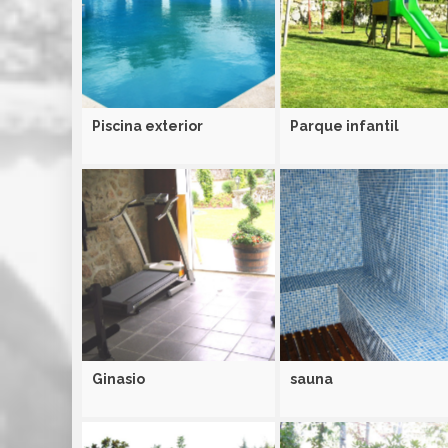
Piscina exterior
Parque infantil
Ginasio
sauna