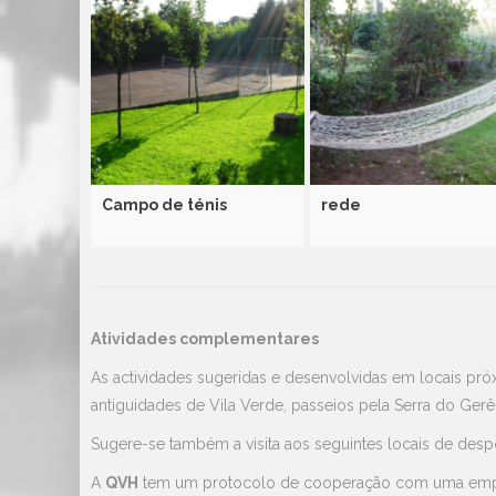
Campo de ténis
rede
Atividades complementares
As actividades sugeridas e desenvolvidas em locais pr
antiguidades de Vila Verde, passeios pela Serra do Gerês,
Sugere-se também a visita aos seguintes locais de desp
A
QVH
tem um protocolo de cooperação com uma empres