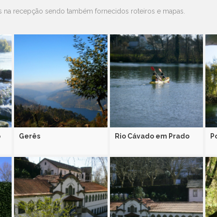
as na recepção sendo também fornecidos roteiros e mapas.
o
Gerês
Rio Cávado em Prado
P