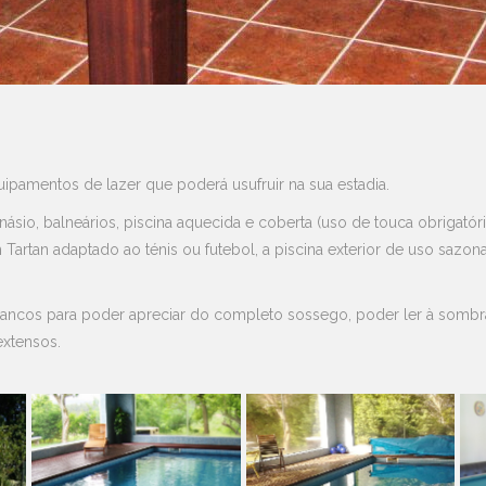
pamentos de lazer que poderá usufruir na sua estadia.
sio, balneários, piscina aquecida e coberta (uso de touca obrigatóri
artan adaptado ao ténis ou futebol, a piscina exterior de uso sazon
bancos para poder apreciar do completo sossego, poder ler à sombr
extensos.