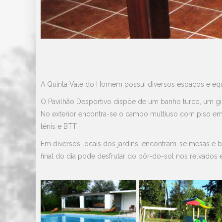
A Quinta Vale do Homem possui diversos espaços e equi
O Pavilhão Desportivo dispõe de um banho turco, um giná
No exterior encontra-se o campo multiuso com piso em T
ténis e BTT.
Em diversos locais dos jardins, encontram-se mesas e 
final do dia pode desfrutar do pôr-do-sol nos relvados 