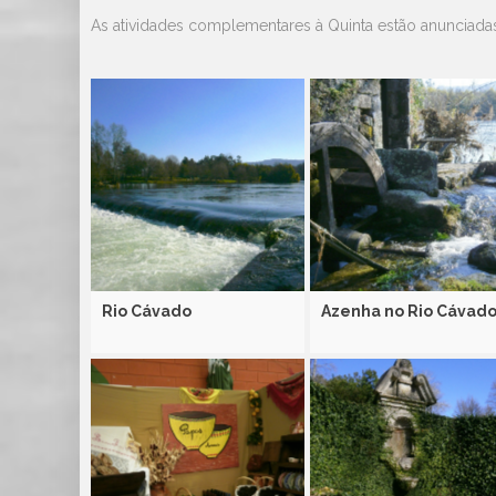
As atividades complementares à Quinta estão anunciad
Rio Cávado
Azenha no Rio Cávad