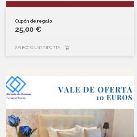
Cupón de regalo
25,00
€
SELECCIONAR IMPORTE
Este
producto
tiene
múltiples
variantes.
Las
opciones
se
pueden
elegir
en
la