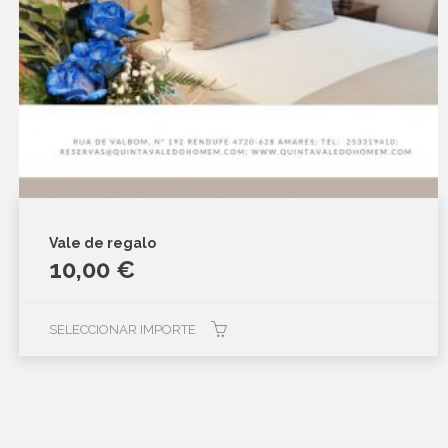
página
de
producto
Vale de regalo
10,00
€
SELECCIONAR IMPORTE
Este
producto
tiene
múltiples