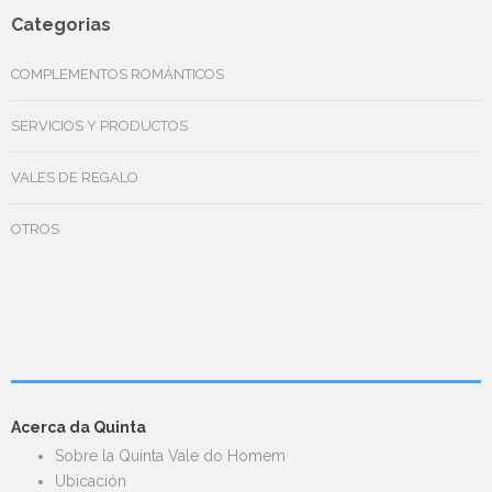
variantes.
Categorias
Las
opciones
COMPLEMENTOS ROMÁNTICOS
se
pueden
SERVICIOS Y PRODUCTOS
elegir
en
VALES DE REGALO
la
página
OTROS
de
producto
Acerca da Quinta
Sobre la Quinta Vale do Homem
Ubicación