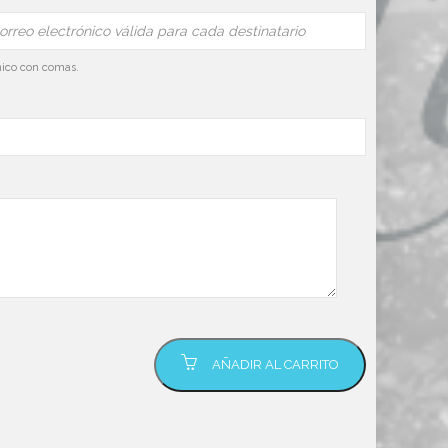
ónico con comas.
AÑADIR AL CARRITO