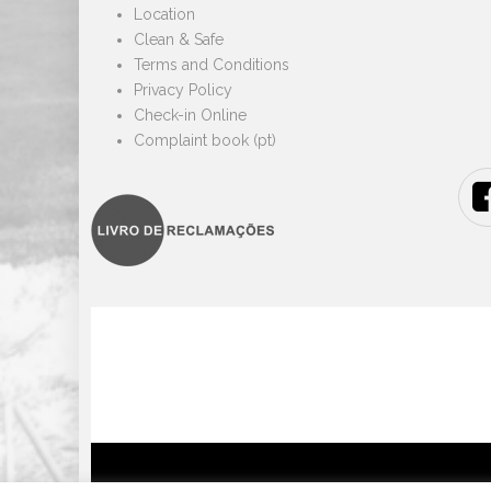
Location
Clean & Safe
Terms and Conditions
Privacy Policy
Check-in Online
Complaint book (pt)