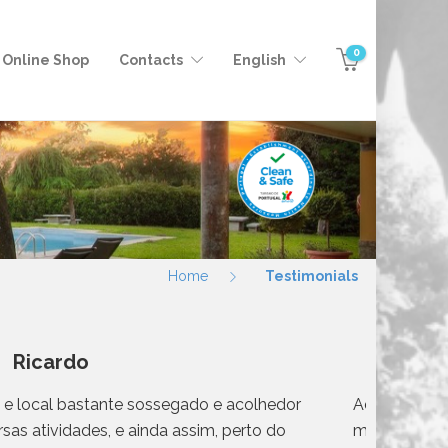
0
Online Shop
Contacts
English
Home
Testimonials
Ricardo
 local bastante sossegado e acolhedor
Adoramos tud
sas atividades, e ainda assim, perto do
muita simpa